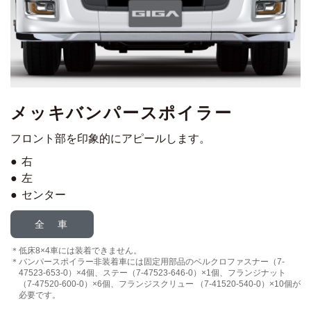
メッキバンパースポイラー
フロント部を印象的にアピールします。
右
左
センター
全 車
低床8×4車には装着できません。
バンパースポイラー非装着車には固定用部品のベルクロファスナー（7-
47523-653-0）×4個、ステー（7-47523-646-0）×1個、フランジナット
（7-47520-600-0）×6個、フランジスクリュー （7-41520-540-0）×10個が
必要です。