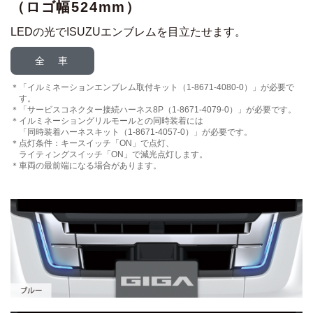
（ロゴ幅524mm）
LEDの光でISUZUエンブレムを目立たせます。
全 車
「イルミネーションエンブレム取付キット（1-8671-4080-0）」が必要で
す。
「サービスコネクター接続ハーネス8P（1-8671-4079-0）」が必要です。
イルミネーショングリルモールとの同時装着には
「同時装着ハーネスキット（1-8671-4057-0）」が必要です。
点灯条件：キースイッチ「ON」で点灯、
ライティングスイッチ「ON」で減光点灯します。
車両の最前端になる場合があります。