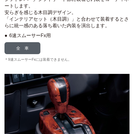
ートします。
安らぎを感じる木目調デザイン。
「インテリアセット（木目調）」と合わせて装着すると
さ
らに統一感のある落ち着いた内装を演出します。
6速スムーサーFx用
全 車
9速スムーサーFxには装着できません。