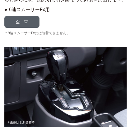
6速スムーサーFx用
全 車
9速スムーサーFxには装着できません。