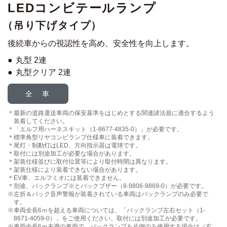
LEDコンビテールランプ
（吊り下げタイプ）
後続車からの視認性を高め、安全性を向上します。
丸型 2連
丸型クリア 2連
全 車
最新の道路運送車両の保安基準をはじめとする関連諸法規に
適合するよう
装着してください。
「エルフ用ハーネスキット（1-8677-4835-0）」が必要です。
標準角型リヤコンビランプ仕様車に装着できます。
尾灯・制動灯はLED、方向指示器は電球です。
取付には別途加工が必要な場合があります。
架装仕様並びに取付位置等により取付時間は異なります。
架装仕様により装着できない場合があります。
EV車、エルフミオには装着できません。
別途、バックランプ※とバックブザー（8-9806-9869-0）が必要です。
左折＆バック音声警報が装着されている車両はバックランプのみ必要で
す。
車両全長6ｍを超える車両については、「バックランプ左右セット
（1-
8671-4059-0）」をご使用ください。取付には別途加工が必要です。
車両全長6ｍ未満の車両で、バックランプを片側のみ使用する場合は
（右