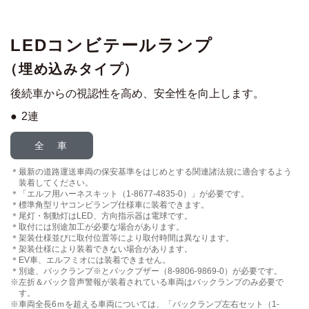
LEDコンビテールランプ
（埋め込みタイプ）
後続車からの視認性を高め、安全性を向上します。
2連
全 車
最新の道路運送車両の保安基準をはじめとする関連諸法規に
適合するよう
装着してください。
「エルフ用ハーネスキット（1-8677-4835-0）」が必要です。
標準角型リヤコンビランプ仕様車に装着できます。
尾灯・制動灯はLED、方向指示器は電球です。
取付には別途加工が必要な場合があります。
架装仕様並びに取付位置等により取付時間は異なります。
架装仕様により装着できない場合があります。
EV車、エルフミオには装着できません。
別途、バックランプ※とバックブザー（8-9806-9869-0）が必要です。
左折＆バック音声警報が装着されている車両はバックランプのみ必要で
す。
車両全長6ｍを超える車両については、「バックランプ左右セット
（1-