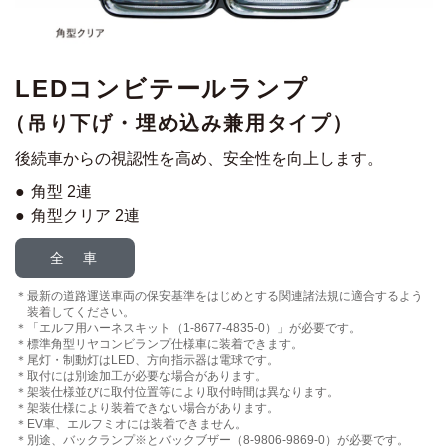
LEDコンビテールランプ
（吊り下げ・埋め込み兼用タイプ）
後続車からの視認性を高め、安全性を向上します。
角型 2連
角型クリア 2連
全 車
最新の道路運送車両の保安基準をはじめとする関連諸法規に
適合するよう
装着してください。
「エルフ用ハーネスキット（1-8677-4835-0）」が必要です。
標準角型リヤコンビランプ仕様車に装着できます。
尾灯・制動灯はLED、方向指示器は電球です。
取付には別途加工が必要な場合があります。
架装仕様並びに取付位置等により取付時間は異なります。
架装仕様により装着できない場合があります。
EV車、エルフミオには装着できません。
別途、バックランプ※とバックブザー（8-9806-9869-0）が必要です。