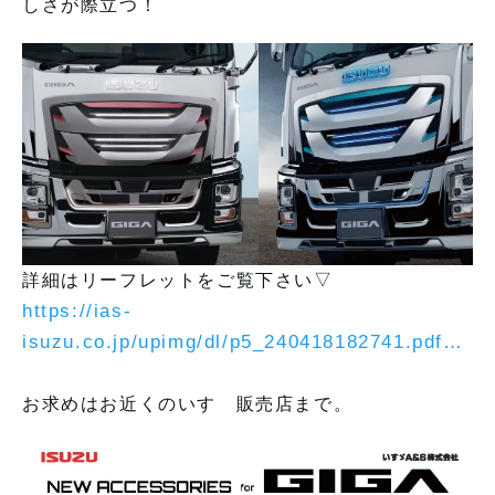
しさが際立つ！
詳細はリーフレットをご覧下さい▽
https://
ias-
isuzu.co.jp/upimg/dl/p5_24
0418182741.pdf
…
お求めはお近くのいすゞ販売店まで。